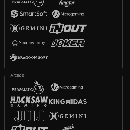
Arcade