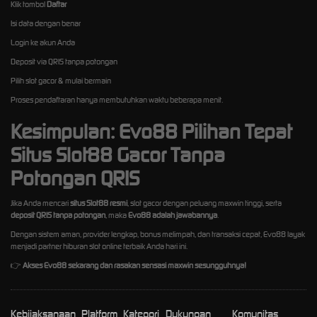
Klik tombol
Daftar
Isi data dengan benar
Login ke akun Anda
Deposit via QRIS tanpa potongan
Pilih slot gacor & mulai bermain
Proses pendaftaran hanya membutuhkan waktu beberapa menit.
Kesimpulan: Evo88 Pilihan Tepat
Situs Slot88 Gacor Tanpa
Potongan QRIS
Jika Anda mencari
situs Slot88 resmi
, slot gacor dengan peluang maxwin tinggi, serta
deposit QRIS tanpa potongan
, maka
Evo88 adalah jawabannya
.
Dengan sistem aman, provider lengkap, bonus melimpah, dan transaksi cepat, Evo88 layak
menjadi partner hiburan slot online terbaik Anda hari ini.
👉
Akses Evo88 sekarang dan rasakan sensasi maxwin sesungguhnya!
Kebijaksanaan
Platform
Kategori
Dukungan
Komunitas