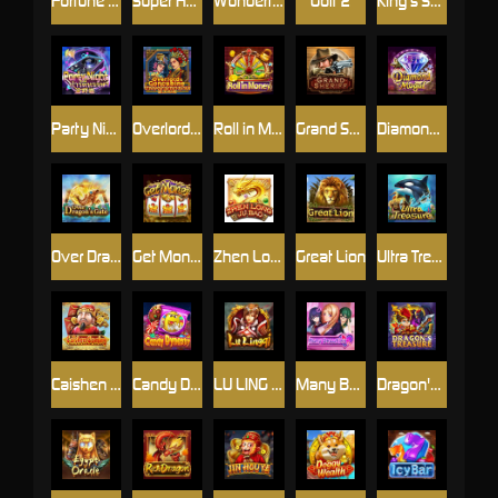
Fortune Twins
Super Hoo Hey How
Wonderful Christmas
Golf 2
King's Sword
Party Night
Overlord & Concubine
Roll in Money
Grand Sheriff
Diamond Mogul
Over Dragon's Gate
Get Money
Zhen Long Ju Bao
Great Lion
Ultra Treasure
Caishen Coming
Candy Dynasty
LU LING QI
Many Beauties
Dragon's Treasure