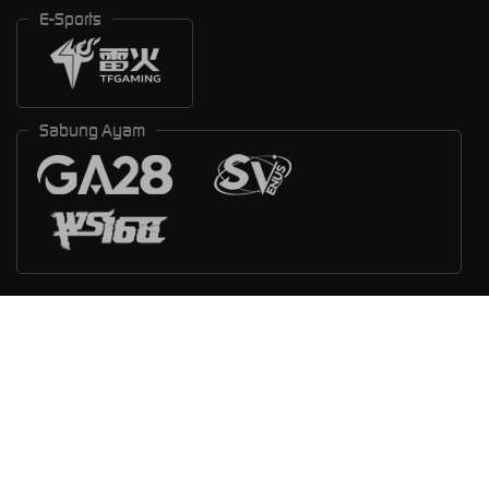
E-Sports
Sabung Ayam