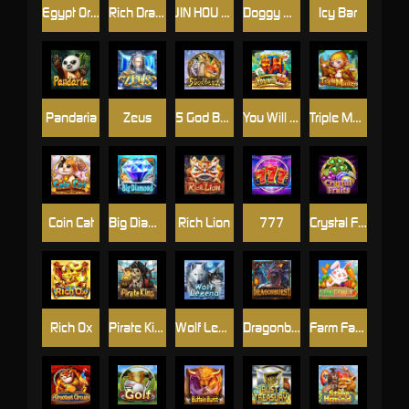
Egypt Oracle
Rich Dragon
JIN HOU YE
Doggy Wealth
Icy Bar
Pandaria
Zeus
5 God Beast
You Will Win
Triple Monkey
Coin Cat
Big Diamond
Rich Lion
777
Crystal Fruits
Rich Ox
Pirate King
Wolf Legend
Dragonburst
Farm Family