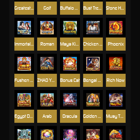
Greatest Circus
Golf
Buffalo Burst
Bust Treasury
Stone Hominid
Immortal Heroes
Roman
Maya King
Chicken Dinner
Phoenix
Fushen Coming
ZHAO YUN
Bonus Cat
Bengal Tiger
Rich Now
Egypt Dynasty
Arab
Dracula
Golden Eye
Muay Thai