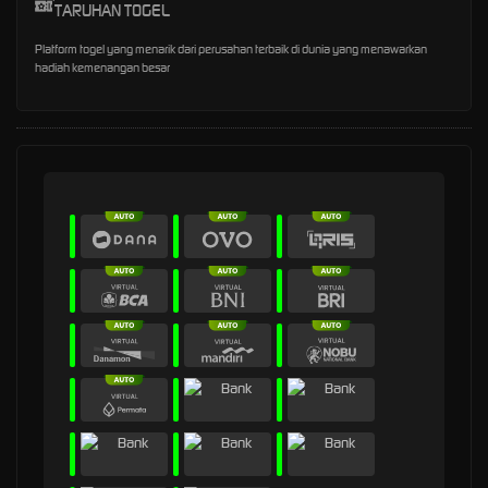
TARUHAN TOGEL
Platform togel yang menarik dari perusahan terbaik di dunia yang menawarkan
hadiah kemenangan besar