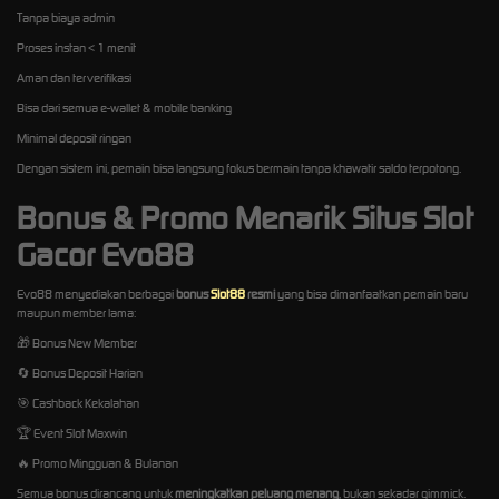
Tanpa biaya admin
Proses instan < 1 menit
Aman dan terverifikasi
Bisa dari semua e-wallet & mobile banking
Minimal deposit ringan
Dengan sistem ini, pemain bisa langsung fokus bermain tanpa khawatir saldo terpotong.
Bonus & Promo Menarik Situs Slot
Gacor Evo88
Evo88 menyediakan berbagai
bonus
Slot88
resmi
yang bisa dimanfaatkan pemain baru
maupun member lama:
🎁 Bonus New Member
🔄 Bonus Deposit Harian
🎯 Cashback Kekalahan
🏆 Event Slot Maxwin
🔥 Promo Mingguan & Bulanan
Semua bonus dirancang untuk
meningkatkan peluang menang
, bukan sekadar gimmick.