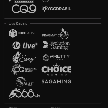
Live Casino