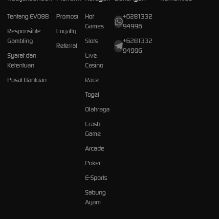
Tentang EVO88
Promosi
Hot
+6281332
Games
94996
Responsible
Loyalty
Gambling
Slots
+6281332
Referral
94996
Syarat dan
Live
Ketentuan
Casino
Pusat Bantuan
Race
Togel
Olahraga
Crash
Game
Arcade
Poker
E-Sports
Sabung
Ayam