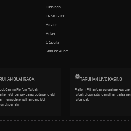
Olahraga
Crash Game
Arcade
Poker
E-Sports
Sabung Ayam
RUHAN OLAHRAGA
TARUHAN LIVE KASINO
ook Gaming Platform Terbaik
Platform Pilihan bagi perusahaan-perusa
kan lebih banyak game, odds yang lebih
terbaik di dunia, dengan pilihan variasi g
 dan menyediakan pilihan yang lebih
terbanyak
untuk pemain.