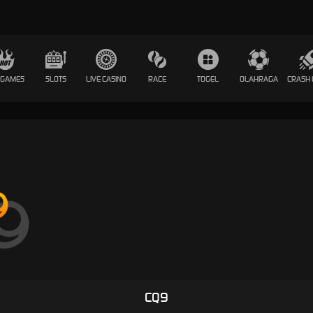
 GAMES
SLOTS
LIVE CASINO
RACE
TOGEL
OLAHRAGA
CRASH
CQ9