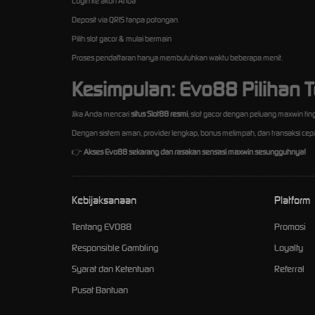
Login ke akun Anda
Deposit via QRIS tanpa potongan
Pilih slot gacor & mulai bermain
Proses pendaftaran hanya membutuhkan waktu beberapa menit.
Kesimpulan: Evo88 Pilihan T
Jika Anda mencari
situs Slot88 resmi
, slot gacor dengan peluang maxwin ting
Dengan sistem aman, provider lengkap, bonus melimpah, dan transaksi cepat, 
👉
Akses Evo88 sekarang dan rasakan sensasi maxwin sesungguhnya!
Kebijaksanaan
Platform
Tentang EVO88
Promosi
Responsible Gambling
Loyalty
Syarat dan Ketentuan
Referral
Pusat Bantuan