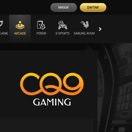
MASUK
DAFTAR
 GAME
ARCADE
POKER
E-SPORTS
SABUNG AYAM
PROMOSI