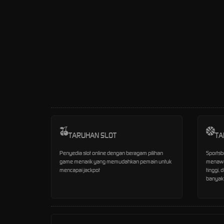
TARUHAN SLOT
TA
Penyedia slot online dengan beragam pilihan
Sportsb
game menarik yang memudahkan pemain untuk
menawar
mencapai jackpot
tinggi,
banyak 