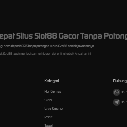
epat Situs Slot88 Gacor Tanpa Poton
gi, serta
deposit QRIS tanpa potongan
, maka
Evo88 adalah jawabannya
.
Evo88 layak menjadi partner hiburan slot online terbaik Anda hari ini.
Kategori
Dukung
Hot Games
+62
Slots
+62
Live Casino
Race
Togel