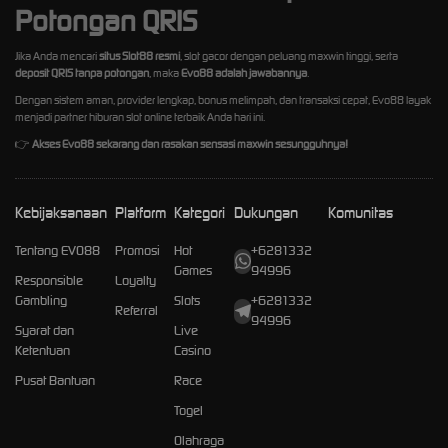
Potongan QRIS
Jika Anda mencari
situs Slot88 resmi
, slot gacor dengan peluang maxwin tinggi, serta
deposit QRIS tanpa potongan
, maka
Evo88 adalah jawabannya
.
Dengan sistem aman, provider lengkap, bonus melimpah, dan transaksi cepat, Evo88 layak
menjadi partner hiburan slot online terbaik Anda hari ini.
👉
Akses Evo88 sekarang dan rasakan sensasi maxwin sesungguhnya!
Kebijaksanaan
Platform
Kategori
Dukungan
Komunitas
Tentang EVO88
Promosi
Hot
+6281332
Games
94996
Responsible
Loyalty
Gambling
Slots
+6281332
Referral
94996
Syarat dan
Live
Ketentuan
Casino
Pusat Bantuan
Race
Togel
Olahraga