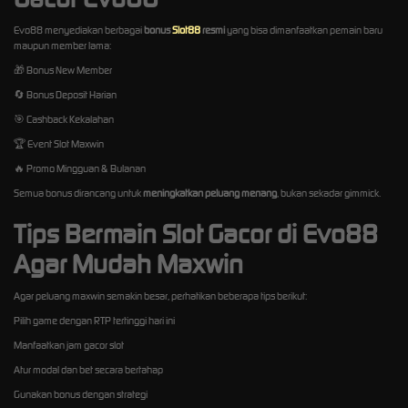
Evo88 menyediakan berbagai
bonus
Slot88
resmi
yang bisa dimanfaatkan pemain baru
maupun member lama:
🎁 Bonus New Member
🔄 Bonus Deposit Harian
🎯 Cashback Kekalahan
🏆 Event Slot Maxwin
🔥 Promo Mingguan & Bulanan
Semua bonus dirancang untuk
meningkatkan peluang menang
, bukan sekadar gimmick.
Tips Bermain Slot Gacor di Evo88
Agar Mudah Maxwin
Agar peluang maxwin semakin besar, perhatikan beberapa tips berikut:
Pilih game dengan RTP tertinggi hari ini
Manfaatkan jam gacor slot
Atur modal dan bet secara bertahap
Gunakan bonus dengan strategi