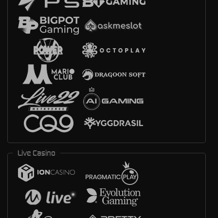
Live Casino