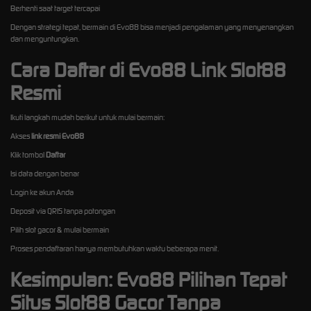
Berhenti saat target tercapai
Dengan strategi tepat, bermain di Evo88 bisa menjadi pengalaman yang menyenangkan
dan menguntungkan.
Cara Daftar di Evo88 Link Slot88
Resmi
Ikuti langkah mudah berikut untuk mulai bermain:
Akses
link resmi Evo88
Klik tombol
Daftar
Isi data dengan benar
Login ke akun Anda
Deposit via QRIS tanpa potongan
Pilih slot gacor & mulai bermain
Proses pendaftaran hanya membutuhkan waktu beberapa menit.
Kesimpulan: Evo88 Pilihan Tepat
Situs Slot88 Gacor Tanpa