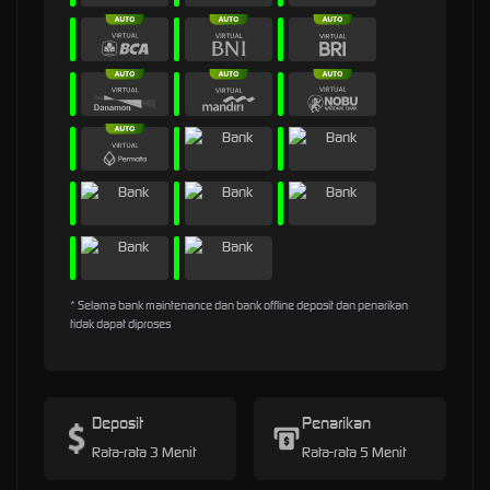
* Selama bank maintenance dan bank offline deposit dan penarikan
tidak dapat diproses
Deposit
Penarikan
Rata-rata 3 Menit
Rata-rata 5 Menit