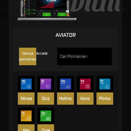
AVIATOR
Semua
Arcade
permainan
Mines
Dice
Hotline
Keno
Plinko
Hilo
Goal