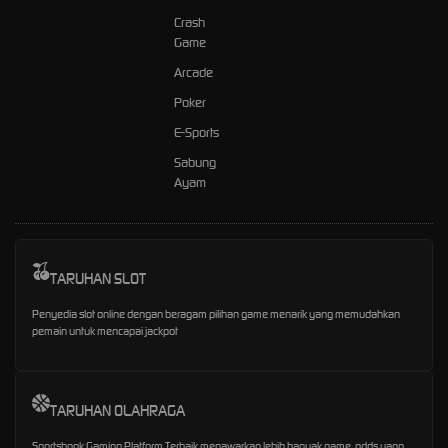
Crash
Game
Arcade
Poker
E-Sports
Sabung
Ayam
TARUHAN SLOT
Penyedia slot online dengan beragam pilihan game menarik yang memudahkan
pemain untuk mencapai jackpot
TARUHAN OLAHRAGA
Sportsbook Gaming Platform Terbaik menawarkan lebih banyak game, odds yang