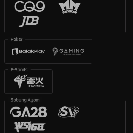
Poker
E-Sports
Sabung Ayam