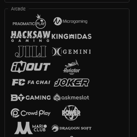
Arcade