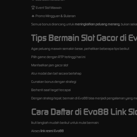
🏆 Event Slot Maxwin
🔥 Promo Mingguan & Bulanan
Semua bonus dirancang untuk
meningkatkan peluang menang
, bukan seka
Tips Bermain Slot Gacor di
Agar peluang maxwin semakin besar, perhatikan beberapa tips berikut:
Pilih game dengan RTP tertinggi hari ini
Manfaatkan jam gacor slot
Atur modal dan bet secara bertahap
Gunakan bonus dengan strategi
Berhenti saat target tercapai
Dengan strategi tepat, bermain di Evo88 bisa menjadi pengalaman yan
Cara Daftar di Evo88 Link S
Ikuti langkah mudah berikut untuk mulai bermain:
Akses
link resmi Evo88