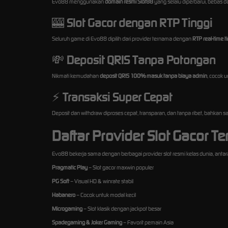
Evo88 menggunakan
domain resmi Slot88
yang selalu diperbarui, bebas d
🎰
Slot Gacor dengan RTP Tinggi
Seluruh game di Evo88 dipilih dari provider ternama dengan
RTP real-time t
💸
Deposit QRIS Tanpa Potongan
Nikmati kemudahan
deposit QRIS 100% masuk tanpa biaya admin
, cocok 
⚡
Transaksi Super Cepat
Deposit dan withdraw diproses cepat, transparan, dan tanpa ribet, bahkan sa
Daftar Provider Slot Gacor T
Evo88 bekerja sama dengan berbagai provider slot resmi kelas dunia, antara
Pragmatic Play
– Slot gacor maxwin populer
PG Soft
– Visual HD & winrate stabil
Habanero
– Cocok untuk modal kecil
Microgaming
– Slot klasik dengan jackpot besar
Spadegaming & Joker Gaming
– Favorit pemain Asia