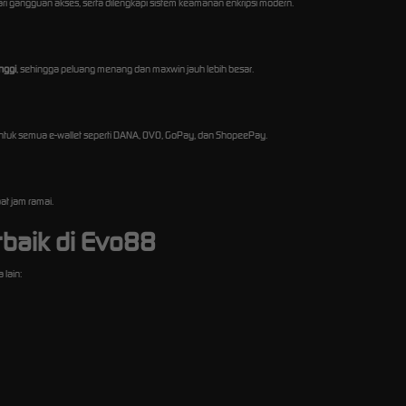
ari gangguan akses, serta dilengkapi sistem keamanan enkripsi modern.
inggi
, sehingga peluang menang dan maxwin jauh lebih besar.
untuk semua e-wallet seperti DANA, OVO, GoPay, dan ShopeePay.
at jam ramai.
erbaik di Evo88
 lain: