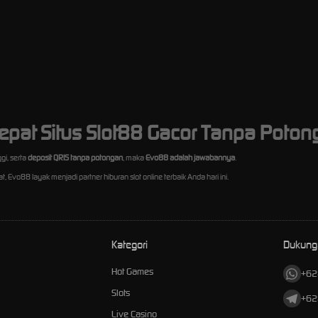
epat Situs Slot88 Gacor Tanpa Poton
gi, serta
deposit QRIS tanpa potongan
, maka
Evo88 adalah jawabannya
.
Evo88 layak menjadi partner hiburan slot online terbaik Anda hari ini.
Kategori
Dukung
Hot Games
+62
Slots
+62
Live Casino